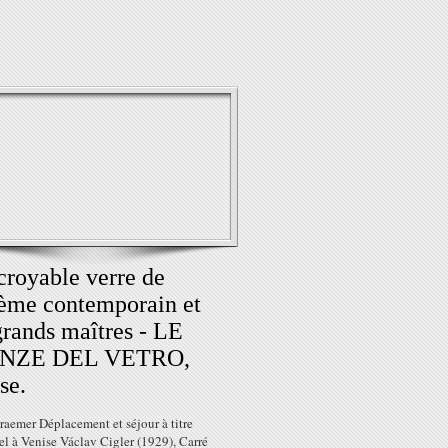
croyable verre de
ème contemporain et
grands maîtres - LE
NZE DEL VETRO,
se.
raemer Déplacement et séjour à titre
l à Venise Václav Cigler (1929), Carré