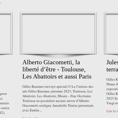
r
​​​​​​​Alberto Giacometti, la
Jule
liberté d’être - Toulouse,
terra
Les Abattoirs et aussi Paris
Gilles 
Nîmes Ju
Gilles Kraemer (envoyé spécial) © Le Curieux des
exposit
arts Gilles Kraemer, automne 2023, Toulouse, Les
apoor
Gilles K
Abattoirs. Les Abattoirs, Musée – Frac Occitanie
ci
2023 Jul
Toulouse ne possèdent aucune œuvre d’Alberto
aurizio
Vingt-tro
Giacometti souligne Annabelle Ténèze présentant,
a senza
avec Émilie...
Lire la 
42),