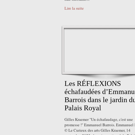
Lire la suite
Les RÉFLEXIONS
échafaudées d’Emmanu
Barrois dans le jardin d
Palais Royal
Gilles Kraemer "Un échafaudage, c'est une
promesse !" Emmanuel Barrois. Emmanuel 
© Le Curieux des arts Gilles Kraemer, 14