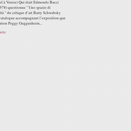
el à Venise) Qui était Edmondo Bacci
978) questionne " Uno spazio di
ità " du critique d’art Barry Schwabsky
 catalogue accompagnant l’exposition que
ation Peggy Guggenheim...
suite