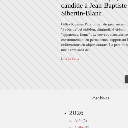
candide à Jean-Baptiste
Sibertin-Blanc
Gilles Kraemer Paréidolie , du grec ancien p
"à côté de", et eidôlon, diminutif d’eidos,
"apparence, forme" . Le cerveau structure s
environnement en permanence, rapportant 
informations en objets connus. La paréidoli
une expression de...
Lire la suite
Archives
2026
Août
(2)
Juillet
(8)