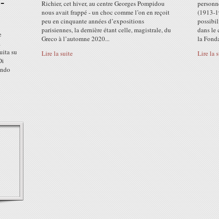
-
Richier, cet hiver, au centre Georges Pompidou
personn
nous avait frappé - un choc comme l’on en reçoit
(1913-1
peu en cinquante années d’expositions
possibil
parisiennes, la dernière étant celle, magistrale, du
dans le
e
Greco à l’automne 2020...
la Fond
a
uita su
Lire la suite
Lire la 
Di
ando