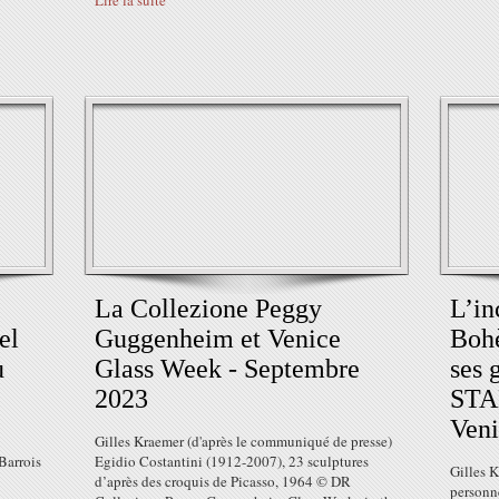
Lire la suite
La Collezione Peggy
L’in
el
Guggenheim et Venice
Boh
u
Glass Week - Septembre
ses 
2023
STA
Veni
Gilles Kraemer (d'après le communiqué de presse)
Barrois
Egidio Costantini (1912-2007), 23 sculptures
Gilles K
d’après des croquis de Picasso, 1964 © DR
personne