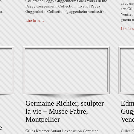
s
Collezione Peggy Guggenheim Glass Works in the
avec un
Peggy Guggenheim Collection | Event | Peggy
arts Gi
...
Guggenheim Collection (guggenheim-venice.it)...
Venise,
guerra m
Lire la suite
Lire la 
​​​​​​​Germaine Richier, sculpter
Edm
la vie – Musée Fabre,
Gugg
Montpellier
Vene
e
Gilles Kraemer Autant l’exposition Germaine
Gilles K