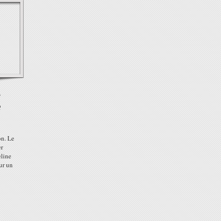
s
e
on. Le
er
line
ur un