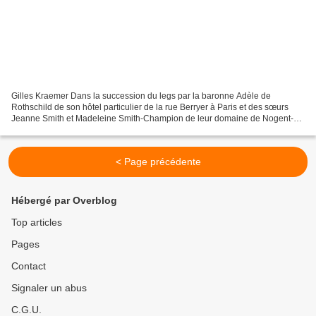
Gilles Kraemer Dans la succession du legs par la baronne Adèle de
Rothschild de son hôtel particulier de la rue Berryer à Paris et des sœurs
Jeanne Smith et Madeleine Smith-Champion de leur domaine de Nogent-
sur-Marne, toutes trois passionnées d’art comme...
< Page précédente
Hébergé par Overblog
Top articles
Pages
Contact
Signaler un abus
C.G.U.