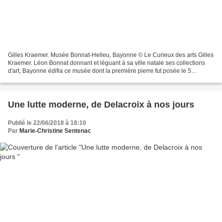
Gilles Kraemer. Musée Bonnat-Helleu, Bayonne © Le Curieux des arts Gilles
Kraemer. Léon Bonnat donnant et léguant à sa ville natale ses collections
d'art, Bayonne édifia ce musée dont la première pierre fut posée le 5
décembre 1896; définitivement aménagé...
Une lutte moderne, de Delacroix à nos jours
Publié le 22/06/2018 à 18:10
Par
Marie-Christine Sentenac