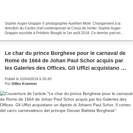
Sophie Auger-Grappin © photographie Aurélien Mole. Changement à la
direction du Centre d'art contemporain le Creux de l'enfer. Sophie Auger-
Grappin succède à Frédéric Bouglé le 1er août 2018. Ce dernier part en
retraite, après 18 années passées à la tête...
Le char du prince Borghese pour le carnaval de
Rome de 1664 de Johan Paul Schor acquis par
les Galeries des Offices. Gli Uffizi acquistano un
dipinto di Johann Paul Schor, Il corteo del carro
Publié le 22/04/2018 à 20:45
carnevalesco del principe Giovan Battista
Par
Gilles Kraemer
Borghese