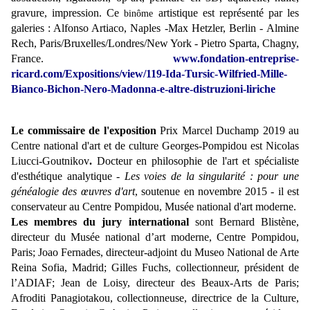
gravure, impression. Ce
artistique est
représenté par les
binôme
galeries : Alfonso Artiaco, Naples -Max Hetzler, Berlin - Almine
Rech, Paris/Bruxelles/Londres/New York - Pietro Sparta, Chagny,
France.
www.fondation-entreprise-
ricard.com/Expositions/view/119-Ida-Tursic-Wilfried-Mille-
Bianco-Bichon-Nero-Madonna-e-altre-distruzioni-liriche
Le commissaire de l'exposition
Prix Marcel Duchamp 2019 au
Centre national d'art et de culture Georges-Pompidou est
Nicolas
Liucci-Goutnikov
.
Docteur en philosophie de l'art et spécialiste
d'esthétique analytique -
Les voies de la singularité : pour une
généalogie des œuvres d'art
, soutenue en novembre 2015 - il est
conservateur au Centre Pompidou, Musée national d'art moderne.
Les membres du jury international
sont Bernard Blistène,
directeur du Musée national d’art moderne, Centre Pompidou,
Paris; Joao Fernades, directeur-adjoint du Museo National de Arte
Reina Sofia, Madrid; Gilles Fuchs, collectionneur, président de
l’ADIAF; Jean de Loisy,
directeur des Beaux-Arts de Paris;
Afroditi Panagiotakou, collectionneuse, directrice de la Culture,