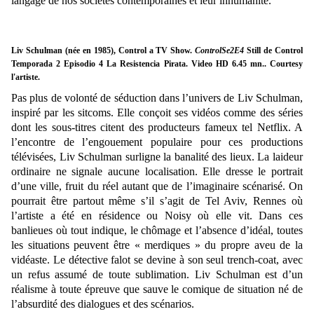
langage de nos sociétés contemporaines et leur inhumanité.
Liv Schulman (née en 1985), Control a TV Show.
ControlSe2E4
Still de Control
Temporada 2 Episodio 4 La Resistencia Pirata. Video HD 6.45 mn.. Courtesy
l'artiste.
Pas plus de volonté de séduction dans l’univers de Liv Schulman,
inspiré par les sitcoms. Elle conçoit ses vidéos comme des séries
dont les sous-titres citent des producteurs fameux tel Netflix. A
l’encontre de l’engouement populaire pour ces productions
télévisées, Liv Schulman surligne la banalité des lieux. La laideur
ordinaire ne signale aucune localisation. Elle dresse le portrait
d’une ville, fruit du réel autant que de l’imaginaire scénarisé. On
pourrait être partout même s’il s’agit de Tel Aviv, Rennes où
l’artiste a été en résidence ou Noisy où elle vit. Dans ces
banlieues où tout indique, le chômage et l’absence d’idéal, toutes
les situations peuvent être « merdiques » du propre aveu de la
vidéaste. Le détective falot se devine à son seul trench-coat, avec
un refus assumé de toute sublimation. Liv Schulman est d’un
réalisme à toute épreuve que sauve le comique de situation né de
l’absurdité des dialogues et des scénarios.