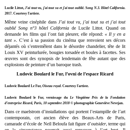
Lucile Littot,
J'ai tout vu, j'ai tout su et j'ai tout oublié. Song N.3. Hôtel California
.
2017. Courtesy l'artiste.
Même veine cinéphile dans
J’ai tout vu, j’ai tout su et j’ai tout
oublié Song n°3 hôtel California
de Lucile Littot. Quand on
demande les films qui l’ont fait pleurer, elle répond:
« Il y en a
tant »
. C’est à sa passion du cinéma que renvoient ses décors
déjantés où s’entremêlent dans le désordre chandelier, tête de lit
Louis XV peinturlurée, bougies torsadée et boules à facettes. Ses
œuvres sont des synopsis de lendemain de fête autant que des
explosions de peinture d’un baroque trash.
Ludovic Boulard le Fur, l’ovni de l’espace Ricard
Ludovic Boulard Le Fur,
Oiseau royal
. Courtesy l'artiste.
Ludovic Boulard le Fur, vernissage du
Le Vingtième Prix de la Fondation
d’entreprise Ricard, Paris, 10 septembre 2018
© photographie Geneviève Nevejan.
Dans ce maelstrom d’installations qui portent l’estampille de l’art
contemporain, cet ancien élève des Beaux-Arts de Paris,
camarade d’école de Neïl Beloufa fait figure d’
outsider
, terme qui
en la circonstance pourrait aussi renvoyer à l’art brut. Il