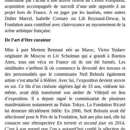
matérialise par l’achat d’une œuvre offerte au Centre Pompidou,
acquisition accompagnée de surcroît d’une aide apportée à un
projet hors de France. A en juger par les lauréats, entre autres
Didier Marcel, Isabelle Cornaro ou Lili Reynaud-Dewar, la
Fondation aura contribué avec clairvoyance au rayonnement de la
scène artistique française.
De l’art d’être curateur
Mise à part Meriem Bennani née au Maroc, Victor Yudaev
originaire de Moscou et Liv Schulman qui a grandi à Buenos
Aires, tous ont vécu en France où ils ont été formés. Les
similitudes s’arrêtent là où commence la diversité des travaux et
des personnalités que le commissaire Neïl Beloufa également
artiste s’est attaché à fédérer. Avec lui, l’exposition devient œuvre
en soi. Ce fils d’un cinéaste algérien âgé de 33 ans, vidéaste lui-
même, avait déjà transformé son atelier de Villejuif en lieu
d’exposition. Il a depuis signé le commissariat de plusieurs
manifestations notamment au Palais Tokyo. La Fondation Ricard
lui demeure décidément fidèle. En 2006, Neïl Beloufa avait été
sélectionné pour le Prix de la Fondation, huit ans plus tard, elle lui
consacre une rétrospective
En torrent et second jour
en 2014.
C’est à son regard que l’on a aujourd’hui confié la sélection du