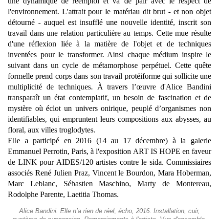
une dynamique de réemploi et va de pair avec le respect de
l'environnement. L'attrait pour le matériau dit brut - et non objet
détourné - auquel est insufflé une nouvelle identité, inscrit son
travail dans une relation particulière au temps. Cette mue résulte
d'une réflexion liée à la matière de l'objet et de techniques
inventées pour le transformer. Ainsi chaque médium inspire le
suivant dans un cycle de métamorphose perpétuel. Cette quête
formelle prend corps dans son travail protéiforme qui sollicite une
multiplicité de techniques. À travers l’œuvre d'Alice Bandini
transparaît un état contemplatif, un besoin de fascination et de
mystère où éclot un univers onirique, peuplé d’organismes non
identifiables, qui empruntent leurs compositions aux abysses, au
floral, aux villes troglodytes.
Elle a participé en 2016 (14 au 17 décembre) à la galerie
Emmanuel Perrotin, Paris, à l'exposition ART IS HOPE en faveur
de LINK pour AIDES/120 artistes contre le sida. Commissiaires
associés René Julien Praz, Vincent le Bourdon, Mara Hoberman,
Marc Leblanc, Sébastien Maschino, Marty de Montereau,
Rodolphe Parente, Laetitia Thomas.
Alice Bandini. Elle n’a rien de réel, écho, 2016. Installation, cuir,