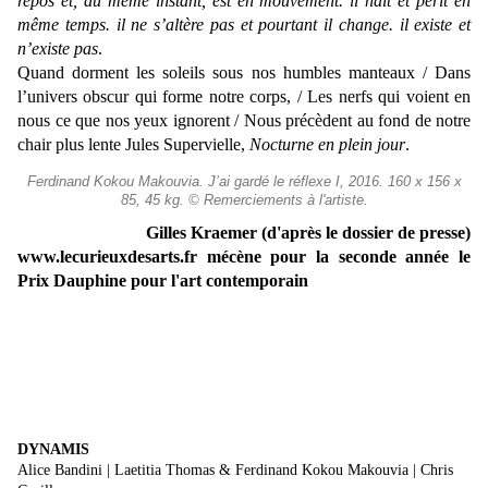
repos et, au même instant, est en mouvement. il naît et périt en
même temps. il ne s’altère pas et pourtant il change. il existe et
n’existe pas
.
Quand dorment les soleils sous nos humbles manteaux / Dans
l’univers obscur qui forme notre corps, / Les nerfs qui voient en
nous ce que nos yeux ignorent / Nous précèdent au fond de notre
chair plus lente Jules Supervielle,
Nocturne en plein jour
.
Ferdinand Kokou Makouvia. J’ai gardé le réflexe I, 2016. 160 x 156 x
85, 45 kg. © Remerciements à l'artiste.
Gilles Kraemer (d'après le dossier de presse)
www.lecurieuxdesarts.fr mécène pour la seconde année le
Prix Dauphine pour l'art contemporain
DYNAMIS
Alice Bandini | Laetitia Thomas & Ferdinand Kokou Makouvia | Chris