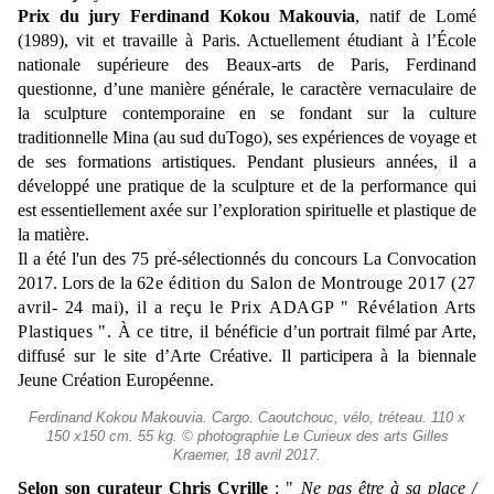
Prix du jury
Ferdinand Kokou Makouvia
,
natif de Lomé
(1989), vit et travaille à Paris. Actuellement étudiant à l’École
nationale supérieure des Beaux-arts de Paris, Ferdinand
questionne, d’une manière générale, le caractère vernaculaire de
la sculpture contemporaine en se fondant sur la culture
traditionnelle Mina (au sud duTogo), ses expériences de voyage et
de ses formations artistiques. Pendant plusieurs années, il a
développé une pratique de la sculpture et de la performance qui
est essentiellement axée sur l’exploration spirituelle et plastique de
la matière.
Il a été l'un des 75 pré-sélectionnés du concours La Convocation
2017.
Lors de la
62
e
édition du Salon de Montrouge 2017 (27
avril- 24 mai), il a reçu le Prix
ADAGP " Révélation Arts
Plastiques ". À ce titre, il
bénéficie d’un portrait filmé par Arte,
diffusé sur le site d’Arte Créative. Il participera à la biennale
Jeune Création Européenne.
Ferdinand Kokou Makouvia. Cargo. Caoutchouc, vélo, tréteau. 110 x
150 x150 cm. 55 kg. © photographie Le Curieux des arts Gilles
Kraemer, 18 avril 2017.
Selon son curateur Chris Cyrille
: "
Ne pas être à sa place /