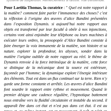
système de suspension. Remerciements à l'artiste. Vue d'ensemble.
Pour Laetitia Thomas, la curatrice
: "
Quel est notre rapport à
la matière? comment faire parler l’immanence des choses? c’est
la réflexion à l’origine des œuvres d’alice Bandini présentées
dans l’exposition Dynamis. si aujourd’hui notre rapport aux
objets est transformé par leur faculté à obéir à nos injonctions,
certains vont ainsi enjoindre leur téléphone ou leurs machines à
exécuter leurs ordres, la prosopopée d’Alice Bandini consiste à
faire émerger la voix immanente de la matière, son histoire et sa
nature. explorer la profondeur, les abysses, sonder dans la
matière l’origine oubliée de notre rapport au réel. le thème de
Dynamis renvoie à la force intrinsèque de la matière, cette force
se distingue de la mécanique dont la source est extérieure,
façonnée par l’homme; la dynamique explore l’énergie intérieure
des éléments. Tout est dans un flux continuel sur la terre. Rien n’y
garde une forme constante et arrêtée. Les œuvres d’alice Bandini
font sourdre le rapport entre rythme et mouvement. Quand le
premier désigne une cadence régulière, l’hypnotique battement
nous entraîne vers la fluidité circulatoire et instable du second. il
apparaît être dans cet état et n’est pas dans cet état. il est au