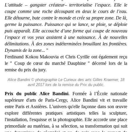
L’attitude – gangster créateur– territorialise l’espace. Elle le
coupe comme une roche découpant en deux le cours de l’eau.
Elle détourne, bute contre le monde et crée sa propre zone. De là,
germe la puissance. Puissance qui se lance, se ploie, se déploie
puis apparaît. Elle accouche d’une forme qui coupe de nouveau
l’espace et vos yeux assistent à une naissance. À de nouvelles
délimitations. À des zones indéterminées brouillant les frontières.
Dynamis de la zone...
"
Ferdinand Kokou Makouvia et Chris Cyrille ont également reçu
le " Coup de cœur du marché Dauphine " décerné lors de la
remise du prix du jury.
Alice Bandini © photographie Le Curieux des arts Gilles Kraemer, 18
avril 2017 lors de la remise du Prix du public.
Prix du public
Alice Bandini
. Formée à l’École nationale
supérieure d'arts de Paris-Cergy, Alice Bandini vit et travaille
entre Paris et Asnières. L'univers qu'elle façonne dans son œuvre
explore différentes pratiques artistiques telles la sculpture,
l'installation, l'esquisse et la photographie. Elle accorde une place
primordiale au matériau, à sa sélection, sa transformation qui suit