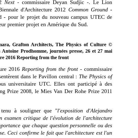
02
Next -
commissaire Deyan Sudjic -. Le Lion
 Biennale d'Architecture 2012
Common Ground
-
d
-
pour le projet du nouveau campus UTEC de
leur premier projet en Amérique du Sud.
ara, Grafton Architects, The Physics of Culture ©
s Antoine Prodhomme, journées presse, 26 et 27 mai
ure 2016 Reporting from the front
cture 2016
Reporting from the front
- commissaire
sentèrent dans le Pavillon central :
The Physics of
pus universitaire UTC. Elles ont participé à des
ling Prize 2008, le Mies Van Der Rohe Prize 2011
 tenu à souligner que "
l'exposition d'Alejandro
n examen critique de l'évolution de l'architecture
mportance que chaque question personnelle ou des
 Ceci confirme le fait que l'architecture est l'un