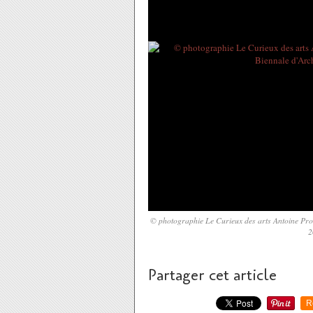
© photographie Le Curieux des arts Antoine Prod
2
Partager cet article
R