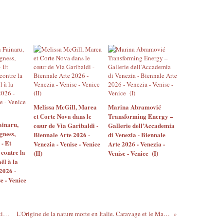
Melissa McGill, Marea
Marina Abramović
et Corte Nova dans le
Transforming Energy –
ainaru,
cœur de Via Garibaldi -
Gallerie dell’Accademia
gness,
Biennale Arte 2026 -
di Venezia - Biennale
 - Et
Venezia - Venise - Venice
Arte 2026 - Venezia -
 contre la
(II)
Venise - Venice (I)
ël à la
2026 -
e - Venice
Acquisition de la correspondance, en partie inédite, d'Édouard Manet à Félix Bracquemond. Fondation Custodia, collection Frits Lugt
L'Origine de la nature morte en Italie. Caravage et le Maître de Hartford / L'Origine della natura morta in Italia. Caravaggio e il Maestro di Hartford / Rome, Galleria Borghese