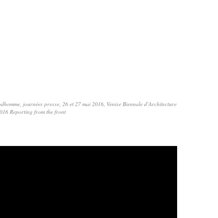
homme, journées presse, 26 et 27 mai 2016, Venise Biennale d'Architecture
016 Reporting from the front