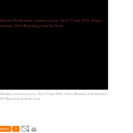
homme, journées presse, 26 et 27 mai 2016, Venise Biennale d'Architecture
016 Reporting from the front
epost
0