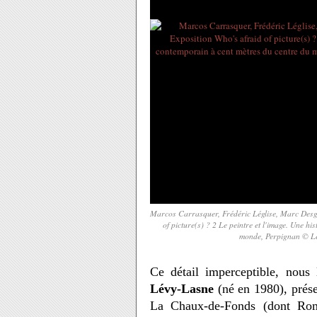
Marcos Carrasquer, Frédéric Léglise, Marc Des
of picture(s) ? 2 Le peintre et l'image. Une h
monde, Perpignan © Le
Ce détail imperceptible, nous
Lévy-Lasne
(né en 1980), prés
La Chaux-de-Fonds (dont Roma