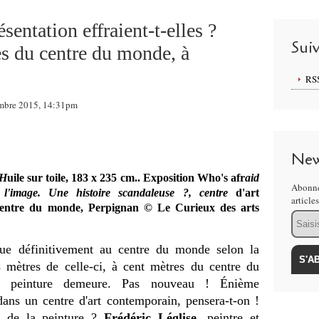
ésentation effraient-t-elles ?
Sui
s du centre du monde, à
RS
embre 2015, 14:31pm
New
 H
uile sur toile, 183 x 235 cm.. Exposition Who's afr
aid
Abonne
 l'image. Une histoire scandaleuse ?, centre
d'art
article
centre du monde, Perpignan © Le Curieux des arts
Email
tue définitivement au centre du monde selon la
s mètres de celle-ci, à cent mètres du centre du
 la peinture demeure. Pas nouveau ! Énième
 dans un centre d'art contemporain, pensera-t-on !
i de la peinture ?
Frédéric Léglise
, peintre et