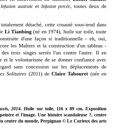
s
et
, toutes deux de
Infusion australe
Infusion percée
 totalement détaché, cette cruauté sous-tend dans
de
Li Tianbing
(né en 1974), huile sur toile, toute
nstruite d'une façon si traditionnelle - eh, oui,
core les Maîtres et la construction d'un tableau -
 des trois singes serrés l'un contre l'autre. Il en
r et le volontarisme de se donner confiance avec
egard sans concession sur les déplacements de
es Solitaires
(2011) de
Claire Tabouret
(née en
uxis, 2014. H
uile sur toile, 116 x 89 cm. Exposition
peintre et l'image. Une histoire scandaleuse ?, centre
du centre du monde, Perpignan © Le Curieux des arts