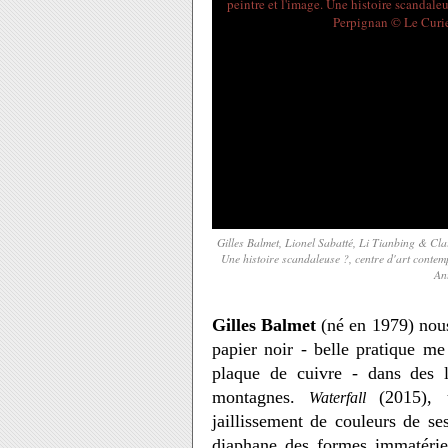
Gilles Balmet, Lionel Sabatté, Li Tianbing & Clai
Une histoire scandaleuse ?, centre d'art conte
An
Gilles Balmet
(né en 1979) nous 
papier noir - belle pratique me 
plaque de cuivre - dans des l
montagnes.
(2015),
Waterfall
jaillissement de couleurs de ses
diaphane des formes immatérie