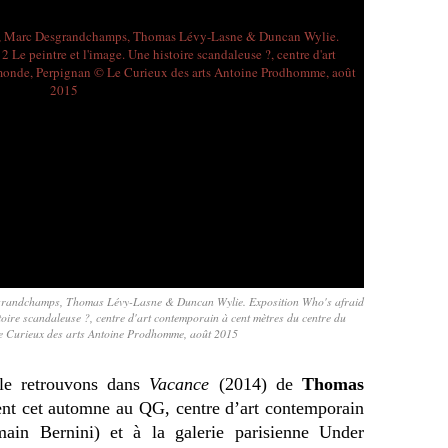
grandchamps, Thomas Lévy-Lasne & Duncan Wylie. Exposition Who's afraid
istoire scandaleuse ?, centre d'art contemporain à cent mètres du centre du
 Curieux des arts Antoine Prodhomme, août 2015
 le retrouvons dans
Vacance
(2014) de
Thomas
ent cet automne au QG, centre d’art contemporain
in Bernini) et à la galerie parisienne Under