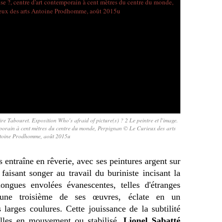
re Tabouret. Exposition Who's afraid of picture(s) ? 2 Le peintre et l'image.
mporain à cent mètres du centre du monde, Perpignan © Le Curieux des arts
toine Prodhomme, août 2015u
entraîne en rêverie, avec ses peintures argent sur
faisant songer au travail du buriniste incisant la
ongues envolées évanescentes, telles d'étranges
 une troisième de ses œuvres, éclate en un
 larges coulures. Cette jouissance de la subtilité
lles en mouvement ou stabilisé,
Lionel Sabatté